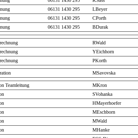
anung
06131 1430 295
KSass
anung
06131 1430 295
LBeyer
anung
06131 1430 295
CPorth
anung
06131 1430 295
BDurak
rechnung
RWald
rechnung
YEichhorn
rechnung
PKorth
ration
MSavovska
ion Teamleitung
MKron
on
SVohanka
on
HMayerhoefer
on
MEschborn
on
MWald
on
MHanke