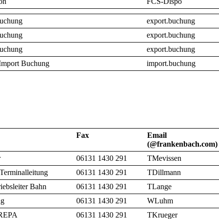
on
FCS-Dispo
Buchung
export.buchung
Buchung
export.buchung
Buchung
export.buchung
/Import Buchung
import.buchung
Fax
Email
(@frankenbach.com)
r
06131 1430 291
TMevissen
 Terminalleitung
06131 1430 291
TDillmann
riebsleiter Bahn
06131 1430 291
TLange
ng
06131 1430 291
WLuhm
 REPA
06131 1430 291
TKrueger