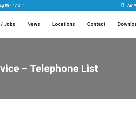
ag 08 - 17 Uhr
Am W
 / Jobs
News
Locations
Contact
Downlo
vice – Telephone List