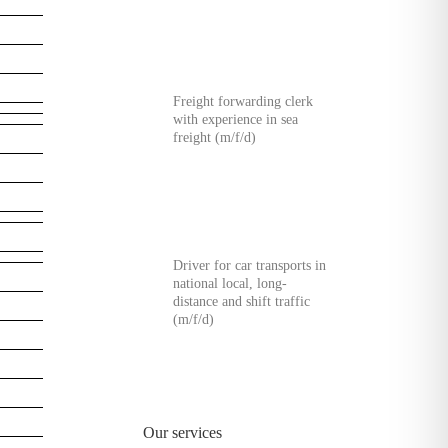
Freight forwarding clerk
with experience in sea
freight (m/f/d)
Driver for car transports in
national local, long-
distance and shift traffic
(m/f/d)
Our services