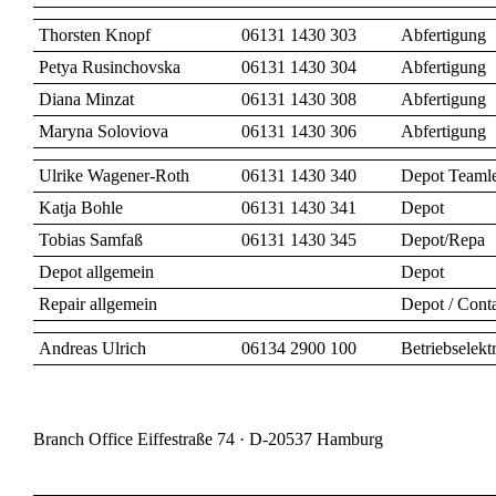
Thorsten Knopf
06131 1430 303
Abfertigung
Petya Rusinchovska
06131 1430 304
Abfertigung
Diana Minzat
06131 1430 308
Abfertigung
Maryna Soloviova
06131 1430 306
Abfertigung
Ulrike Wagener-Roth
06131 1430 340
Depot Teamle
Katja Bohle
06131 1430 341
Depot
Tobias Samfaß
06131 1430 345
Depot/Repa
Depot allgemein
Depot
Repair allgemein
Depot / Conta
Andreas Ulrich
06134 2900 100
Betriebselekt
Branch Office Eiffestraße 74 · D-20537 Hamburg