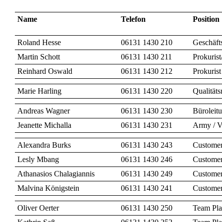
Name
Telefon
Position
Roland Hesse
06131 1430 210
Geschäft
Martin Schott
06131 1430 211
Prokurist
Reinhard Oswald
06131 1430 212
Prokurist
Marie Harling
06131 1430 220
Qualität
Andreas Wagner
06131 1430 230
Büroleit
Jeanette Michalla
06131 1430 231
Army / V
Alexandra Burks
06131 1430 243
Customer
Lesly Mbang
06131 1430 246
Customer
Athanasios Chalagiannis
06131 1430 249
Customer
Malvina Königstein
06131 1430 241
Customer
Oliver Oerter
06131 1430 250
Team Pl