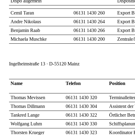
Dispo allgemein
Dispositi
Cemil Taran
06131 1430 260
Export 
Andre Nikolaus
06131 1430 264
Export 
Benjamin Raab
06131 1430 266
Export 
Michaela Muschke
06131 1430 200
Zentrale
Ingelheimstraße 13 · D-55120 Mainz
Name
Telefon
Position
Thomas Mevissen
06131 1430 320
Terminalleite
Thomas Dillmann
06131 1430 304
Assistent der
Tankred Lange
06131 1430 322
Örtlicher Bet
Wolfgang Luhm
06131 1430 330
Schiffsplanu
Thorsten Krueger
06131 1430 323
Koordinator