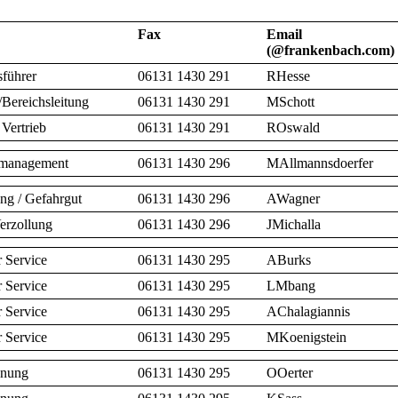
Fax
Email
(@frankenbach.com)
sführer
06131 1430 291
RHesse
/Bereichsleitung
06131 1430 291
MSchott
 Vertrieb
06131 1430 291
ROswald
smanagement
06131 1430 296
MAllmannsdoerfer
ung / Gefahrgut
06131 1430 296
AWagner
erzollung
06131 1430 296
JMichalla
 Service
06131 1430 295
ABurks
 Service
06131 1430 295
LMbang
 Service
06131 1430 295
AChalagiannis
 Service
06131 1430 295
MKoenigstein
anung
06131 1430 295
OOerter