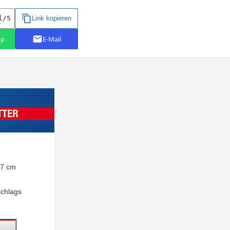
07 cm
schlags