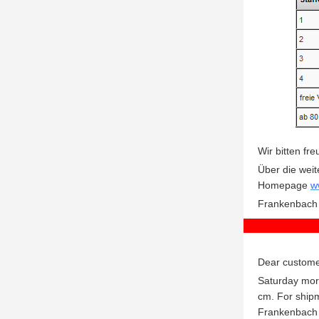
Wir bitten fr
Über die weit
Homepage
w
F
rankenbach
Dear custome
Saturday morn
cm. For shipm
Frankenbach 