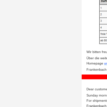
Wir bitten fr
Über die weit
Homepage
w
F
rankenbach
Dear custome
Sunday mornin
For shipments
Frankenbach 