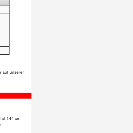
e auf unserer
l of 144 cm.
r