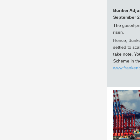
Bunker Adjus
September 2
The gasoil-p
risen.
Hence, Bunke
settled to sc
take note. Y
Scheme in th
www.franken