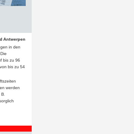
nd Antwerpen
gen in den
 Die
f bis zu 96
von bis zu 54
tszeiten
lten werden
 B.
orglich