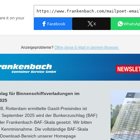
Anzeigeprobleme?
Öffne diese E-Mail in deinem Browser.
lag für Binnenschiffsverladungen im
025
, Rotterdam ermittelte Gasöl-Preisindex ist
ür September 2025 wird der Bunkerzuschlag (BAF)
der Frankenbach-BAF-Skala gesetzt. Wir bitten
m Kenntnisnahme. Die vollständige BAF-Skala
m Download-Bereich unserer Homepage