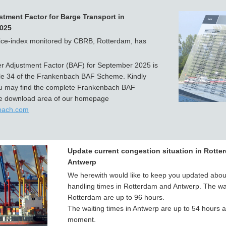
tment Factor for Barge Transport in
025
rice-index monitored by CBRB, Rotterdam, has
r Adjustment Factor (BAF) for September 2025 is
ale 34 of the Frankenbach BAF Scheme. Kindly
ou may find the complete Frankenbach BAF
e download area of our homepage
bach.com
Update current congestion situation in Rotte
Antwerp
We herewith would like to keep you updated about
handling times in Rotterdam and Antwerp. The wai
Rotterdam are up to 96 hours.
The waiting times in Antwerp are up to 54 hours a
moment.