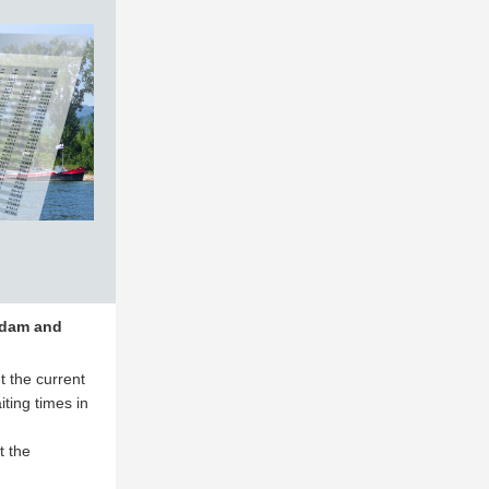
rdam and
 the current
ting times in
t the