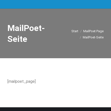
MailPoet-
Sie befinden sich hier:
Start
MailPoet Page
Seite
MailPoet-Seite
[mailpoet_page]