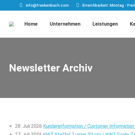
info@frankenbach.com
Erreichbarkeit: Montag - Frei
Home
Unternehmen
Leistungen
Ka
Newsletter Archiv
28. Juli 2026
Kundeninformation / Customer Informatio
27. Juli 2026
KWZ Staffel 7 unter 50 cm / KWZ Scale 7