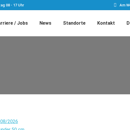
tag 08 - 17 Uhr
Am We
rriere / Jobs
News
Standorte
Kontakt
D
n 08/2026
 under 50 cm