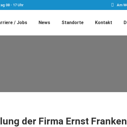
tag 08 - 17 Uhr
Am We
rriere / Jobs
News
Standorte
Kontakt
D
klung der Firma Ernst Frank