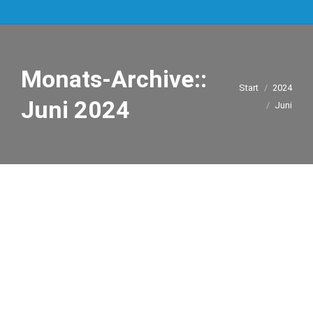
Monats-Archive::
Sie befinden
Start
2024
Juni 2024
sich hier:
Juni