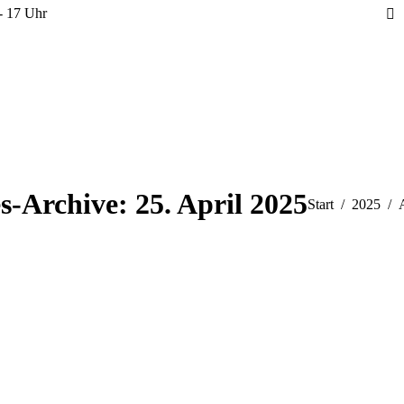
 - 17 Uhr
s-Archive:
25. April 2025
Sie befinden sich
Start
2025