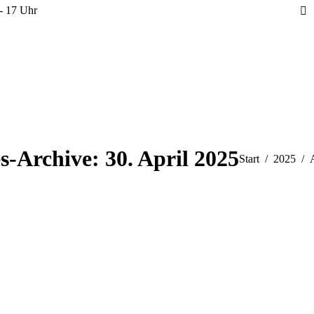
 - 17 Uhr
s-Archive:
30. April 2025
Sie befinden sich
Start
2025