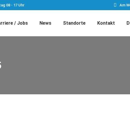
tag 08 - 17 Uhr
Am We
rriere / Jobs
News
Standorte
Kontakt
D
5