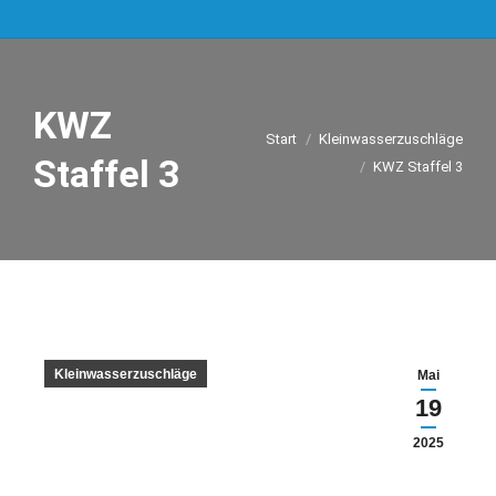
KWZ
Sie befinden sich hier:
Start
Kleinwasserzuschläge
Staffel 3
KWZ Staffel 3
Kleinwasserzuschläge
Mai
19
2025