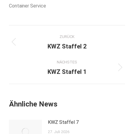
Container Service
Kommentarnavigation
ZURÜCK
Vorheriger
KWZ Staffel 2
Beitrag:
NÄCHSTES
Nächster
KWZ Staffel 1
Beitrag:
Ähnliche News
KWZ Staffel 7
27. Juli 2026