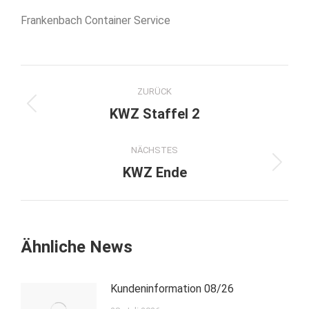
Frankenbach Container Service
Kommentarnavigation
ZURÜCK
Vorheriger
KWZ Staffel 2
Beitrag:
NÄCHSTES
Nächster
KWZ Ende
Beitrag:
Ähnliche News
Kundeninformation 08/26