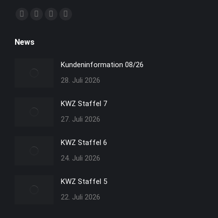
Finden Sie uns auf:
Facebook
YouTube
Linkedin
Instagram
Seite
Seite
Seite
Seite
News
wird
wird
wird
wird
in
in
in
in
Kundeninformation 08/26
neuem
neuem
neuem
neuem
28. Juli 2026
Fenster
Fenster
Fenster
Fenster
geöffnet
geöffnet
geöffnet
geöffnet
KWZ Staffel 7
27. Juli 2026
KWZ Staffel 6
24. Juli 2026
KWZ Staffel 5
22. Juli 2026