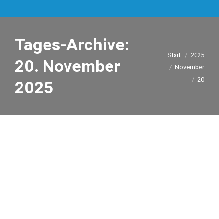
Tages-Archive:
Sie befinden sich
Start
2025
20. November
hier:
November
20
2025