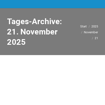
Tages-Archive:
Sie befinden sich
Start
2025
21. November
hier:
November
21
2025