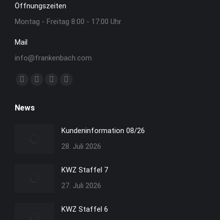
Öffnungszeiten
Montag - Freitag 8:00 - 17:00 Uhr
Mail
info@frankenbach.com
Finden Sie uns auf:
Facebook
YouTube
Linkedin
Instagram
Seite
Seite
Seite
Seite
News
wird
wird
wird
wird
in
in
in
in
Kundeninformation 08/26
neuem
neuem
neuem
neuem
28. Juli 2026
Fenster
Fenster
Fenster
Fenster
geöffnet
geöffnet
geöffnet
geöffnet
KWZ Staffel 7
27. Juli 2026
KWZ Staffel 6