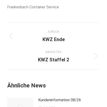
Frankenbach Container Service
Kommentarnavigation
ZURÜCK
Vorheriger
KWZ Ende
Beitrag:
NÄCHSTES
Nächster
KWZ Staffel 2
Beitrag:
Ähnliche News
Kundeninformation 08/26