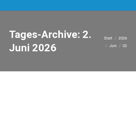
Tages-Archive:
2.
Sie befinden sich
Start
2026
Juni 2026
hier:
Juni
02