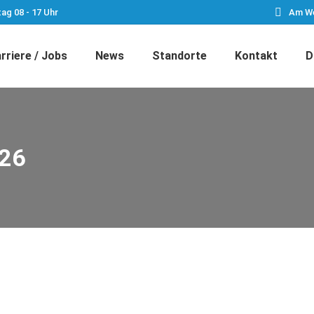
tag 08 - 17 Uhr
Am We
rriere / Jobs
News
Standorte
Kontakt
D
026