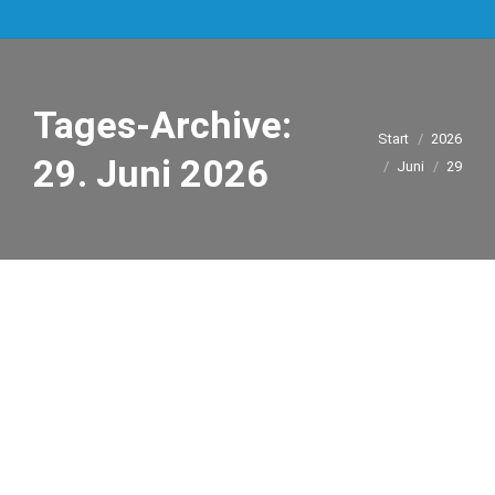
Tages-Archive:
Sie befinden sich
Start
2026
29. Juni 2026
hier:
Juni
29