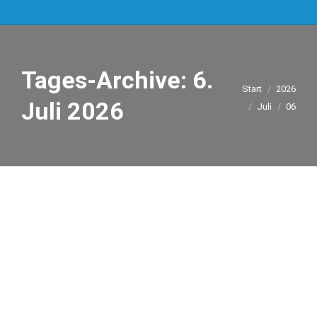
Tages-Archive:
6.
Sie befinden sich
Start
2026
Juli 2026
hier:
Juli
06