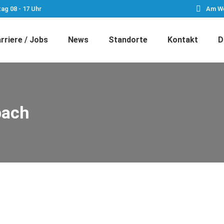
tag 08 - 17 Uhr
Am We
rriere / Jobs
News
Standorte
Kontakt
D
bach