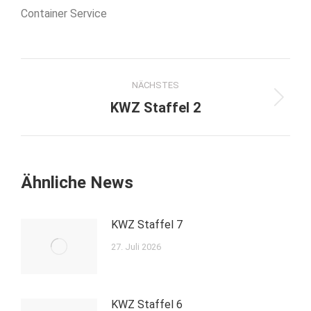
Container Service
Kommentarnavigation
NÄCHSTES
Nächster
KWZ Staffel 2
Beitrag:
Ähnliche News
KWZ Staffel 7
27. Juli 2026
KWZ Staffel 6