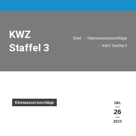
KWZ
Sie befinden sich hier:
Start
Kleinwasserzuschläge
Staffel 3
KWZ Staffel 3
Kleinwasserzuschläge
Okt.
26
2023