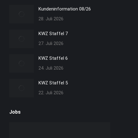
in
in
in
in
Kundeninformation 08/26
neuem
neuem
neuem
neuem
28. Juli 2026
Fenster
Fenster
Fenster
Fenster
geöffnet
geöffnet
geöffnet
geöffnet
KWZ Staffel 7
27. Juli 2026
KWZ Staffel 6
24. Juli 2026
KWZ Staffel 5
22. Juli 2026
Jobs