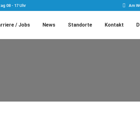
tag 08 - 17 Uhr
Am We
rriere / Jobs
News
Standorte
Kontakt
D