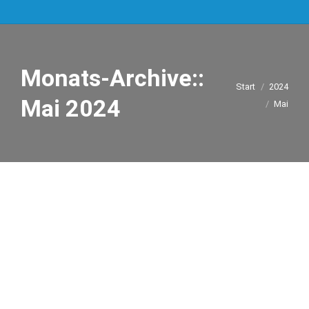
Monats-Archive::
Sie befinden
Start
2024
Mai 2024
sich hier:
Mai