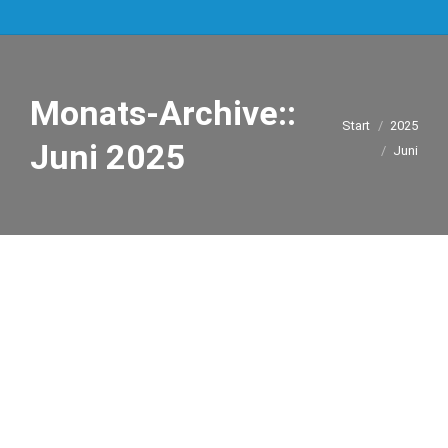
Monats-Archive::
Sie befinden
Start
2025
Juni 2025
sich hier:
Juni