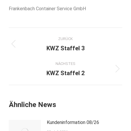
Frankenbach Container Service GmbH
Kommentarnavigation
ZURÜCK
Vorheriger
KWZ Staffel 3
Beitrag:
NÄCHSTES
Nächster
KWZ Staffel 2
Beitrag:
Ähnliche News
Kundeninformation 08/26