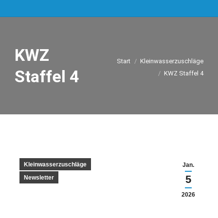
KWZ
Sie befinden sich hier:
Start
Kleinwasserzuschläge
Staffel 4
KWZ Staffel 4
Kleinwasserzuschläge
Jan.
5
Newsletter
2026