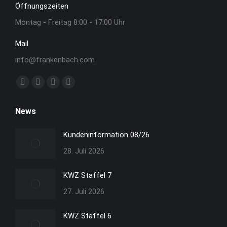
Öffnungszeiten
Montag - Freitag 8:00 - 17:00 Uhr
Mail
info@frankenbach.com
Finden Sie uns auf:
Facebook
YouTube
Linkedin
Instagram
Seite
Seite
Seite
Seite
News
wird
wird
wird
wird
in
in
in
in
Kundeninformation 08/26
neuem
neuem
neuem
neuem
28. Juli 2026
Fenster
Fenster
Fenster
Fenster
geöffnet
geöffnet
geöffnet
geöffnet
KWZ Staffel 7
27. Juli 2026
KWZ Staffel 6