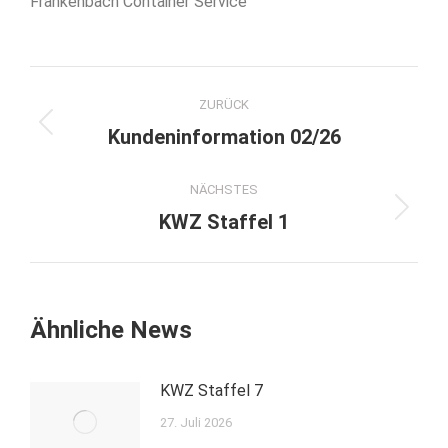
Frankenbach Container Service
Kommentarnavigation
ZURÜCK
Vorheriger
Kundeninformation 02/26
Beitrag:
NÄCHSTES
Nächster
KWZ Staffel 1
Beitrag:
Ähnliche News
KWZ Staffel 7
27. Juli 2026