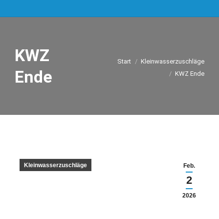
KWZ
Sie befinden sich hier:
Start
Kleinwasserzuschläge
Ende
KWZ Ende
Kleinwasserzuschläge
Feb.
2
2026