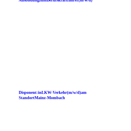
Ausbildung zum Berufskraftfahrer (m/w/d)
Disponent:in LKW-Verkehr (m/w/d) am
Standort Mainz-Mombach