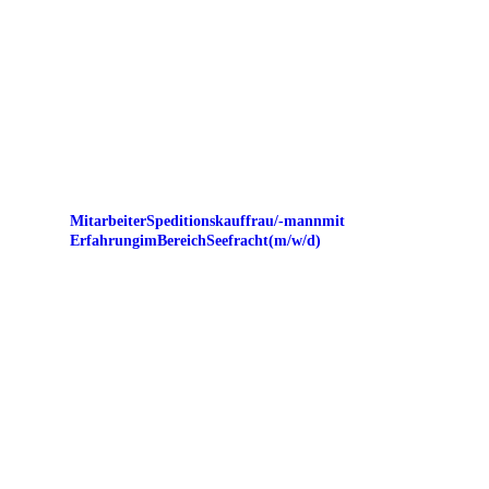
Mitarbeiter Speditionskauffrau/-mann mit
Erfahrung im Bereich Seefracht (m/w/d)