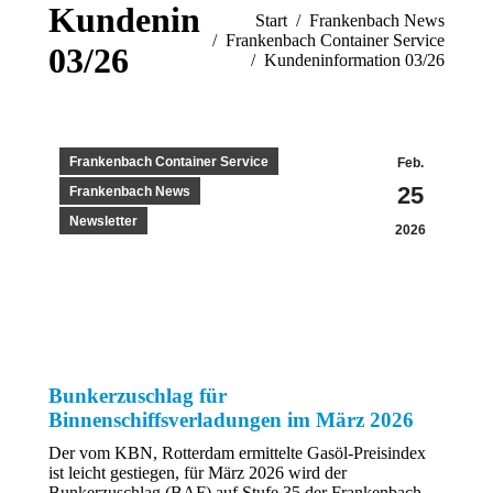
Kundeninformation
Sie befinden sich hier:
Start
Frankenbach News
Frankenbach Container Service
03/26
Kundeninformation 03/26
Frankenbach Container Service
Feb.
25
Frankenbach News
Newsletter
2026
Bunkerzuschlag für
Binnenschiffsverladungen im März 2026
Der vom KBN, Rotterdam ermittelte Gasöl-Preisindex
ist leicht gestiegen, für März 2026 wird der
Bunkerzuschlag (BAF) auf Stufe 35 der Frankenbach-