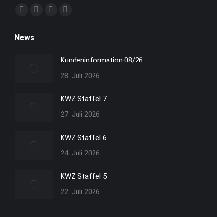
Finden Sie uns auf:
Facebook
YouTube
Linkedin
Instagram
Seite
Seite
Seite
Seite
News
wird
wird
wird
wird
in
in
in
in
Kundeninformation 08/26
neuem
neuem
neuem
neuem
28. Juli 2026
Fenster
Fenster
Fenster
Fenster
geöffnet
geöffnet
geöffnet
geöffnet
KWZ Staffel 7
27. Juli 2026
KWZ Staffel 6
24. Juli 2026
KWZ Staffel 5
22. Juli 2026