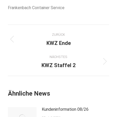
Frankenbach Container Service
Kommentarnavigation
ZURÜCK
Vorheriger
KWZ Ende
Beitrag:
NÄCHSTES
Nächster
KWZ Staffel 2
Beitrag:
Ähnliche News
Kundeninformation 08/26