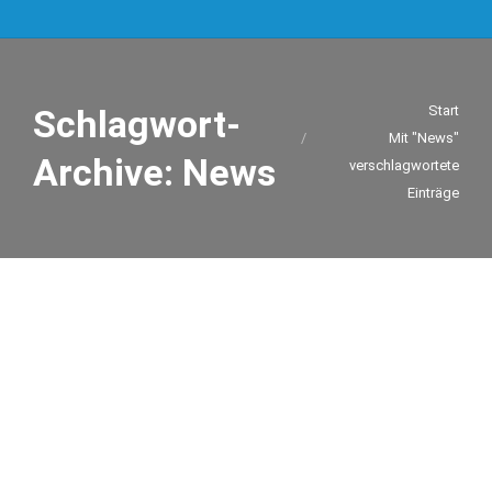
Sie befinden sich hier:
Start
Schlagwort-
Mit "News"
Archive:
News
verschlagwortete
Einträge