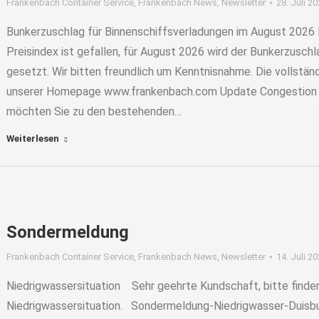
Frankenbach Container Service
,
Frankenbach News
,
Newsletter
28. Juli 2
Bunkerzuschlag für Binnenschiffsverladungen im August 2026
Preisindex ist gefallen, für August 2026 wird der Bunkerzusc
gesetzt. Wir bitten freundlich um Kenntnisnahme. Die vollstä
unserer Homepage www.frankenbach.com Update Congestion S
möchten Sie zu den bestehenden…
Weiterlesen
Sondermeldung
Frankenbach Container Service
,
Frankenbach News
,
Newsletter
14. Juli 2
Niedrigwassersituation Sehr geehrte Kundschaft, bitte finden
Niedrigwassersituation. Sondermeldung-Niedrigwasser-Duisbu